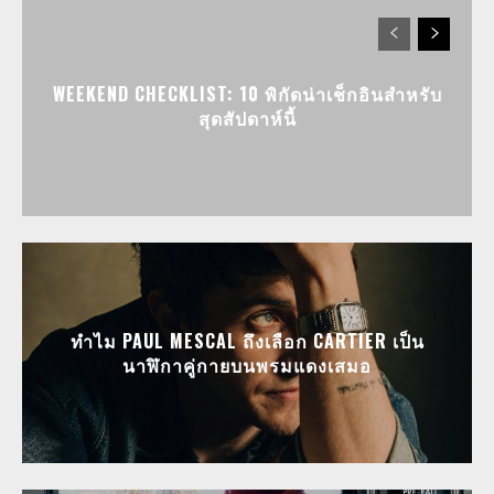
WEEKEND CHECKLIST: 10 พิกัดน่าเช็กอินสำหรับ
สุดสัปดาห์นี้
ทำไม PAUL MESCAL ถึงเลือก CARTIER เป็น
นาฬิกาคู่กายบนพรมแดงเสมอ