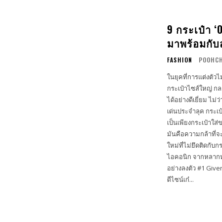
9 กระเป๋า 
มาพร้อมกับ
FASHION
POOHCH
ในยุคที่การแต่งตั
กระเป๋าไซส์ใหญ่ กล
ได้อย่างดีเยี่ยม ไม
เด่นประจำลุค กระเป๋าใบใหญ
เป็นเพียงกระเป๋าใส
มันคือความกล้าที่จ
ใหม่ที่ไม่ยึดติดกับกรอบเดิมๆ วันนี้ ELLE MEN Thailand ขอพาไปส่
ไอคอนิก จากหลากหล
อย่างลงตัว #1 Givenchy Voyou XL การตีความใหม่ของกระเป๋า Voyou ที่โด่งดังจากสายสะพาย
ดีไซน์เก๋...