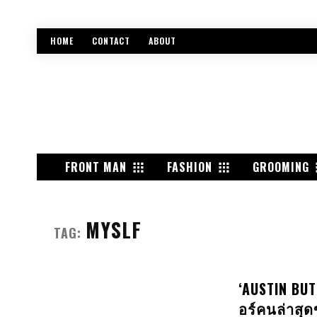
HOME
CONTACT
ABOUT
FRONT MAN
FASHION
GROOMING
MYSLF
TAG:
‘AUSTIN BU
อร์คนล่าสุ