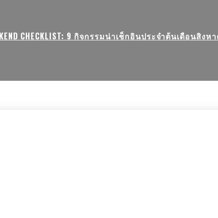
KEND CHECKLIST: 9 กิจกรรมน่าเช็กอินประจำต้นเดือนสิงหาค