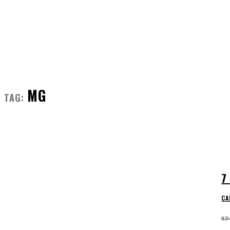
FRONT MAN
FASHION
GROOMING
MG
TAG:
7
CA
แอล