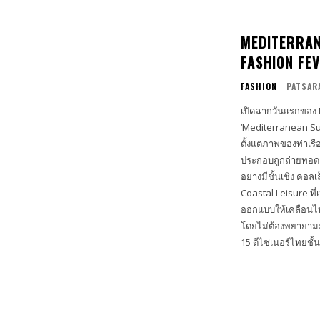
MEDITERRAN
FASHION FE
FASHION
PATSAR
เปิดฉากวันแรกของ E
‘Mediterranean Su
ตั้งแต่ภาพของท่าเร
ประกอบถูกถ่ายทอดออ
อย่างมีชั้นเชิง คอลเล็กชั่นในโชว์นี้โดดเด่นด้วยการตีความสไตล์ Day Time Promenade และ
Coastal Leisure ที
ออกแบบให้เคลื่อน
โดยไม่ต้องพยายามมากแต่ยังคงดู
15 ดีไซเนอร์ไทยชั้นน