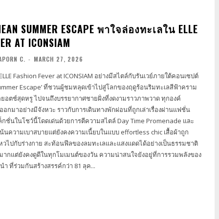
EAN SUMMER ESCAPE พาใจล่องทะเลใน ELLE
VER AT ICONSIAM
APORN C.
-
MARCH 27, 2026
LLE Fashion Fever at ICONSIAM อย่างมีสไตล์กับรันเวย์ภายใต้คอนเซปต์
mmer Escape’ ที่ชวนผู้ชมหลุดเข้าไปสู่โลกของฤดูร้อนริมทะเลสีฟ้าคราม
ือยอตช์สุดหรู ไปจนถึงบรรยากาศชายฝั่งที่งดงามราวภาพวาด ทุกองค์
กมาอย่างมีจังหวะ ราวกับการเดินทางพักผ่อนที่ถูกเล่าเรื่องผ่านแฟชั่น
่เน้นความเบาสบายแต่ยังคงความเนี้ยบในแบบ effortless chic เสื้อผ้าถูก
ไหวไปกับร่างกาย สะท้อนฟีลของลมทะเลและแสงแดดได้อย่างเป็นธรรมชาติ
ดีในทุกโมเมนต์ของวัน ความน่าสนใจยังอยู่ที่การรวมพลังของ
ำ ที่ร่วมกันสร้างสรรค์กว่า 81 ลุค...