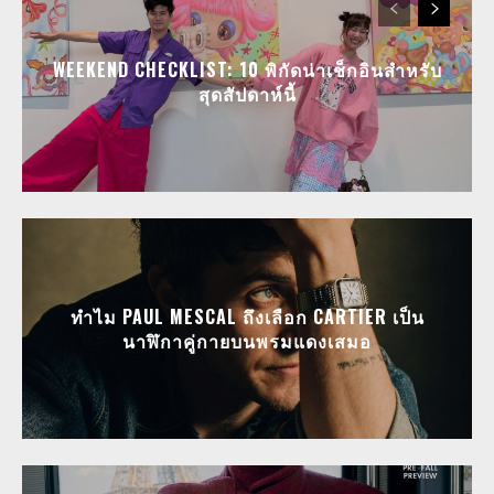
WEEKEND CHECKLIST: 10 พิกัดน่าเช็กอินสำหรับ
สุดสัปดาห์นี้
ทำไม PAUL MESCAL ถึงเลือก CARTIER เป็น
นาฬิกาคู่กายบนพรมแดงเสมอ