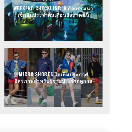
WEEKEND CHECKLIST: 9 กิจกรรมน่า
เช็กอินประจำต้นเดือนสิงหาคมนี้
MICRO SHORTS ไอเท็มประกาศ
อิสรภาพสำหรับผู้ชายประจำฤดูกาล