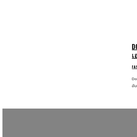
D
เ
FA
Do
อั