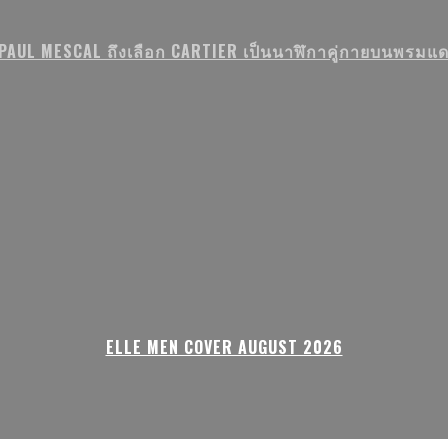
PAUL MESCAL ถึงเลือก CARTIER เป็นนาฬิกาคู่กายบนพรมแ
ELLE MEN COVER AUGUST 2026