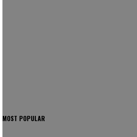
MOST POPULAR