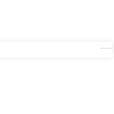
SEARCH
HOME
CONTACT
ABOUT
LOGIN