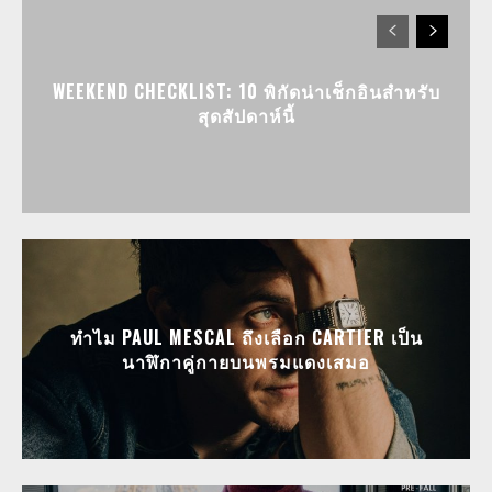
WEEKEND CHECKLIST: 10 พิกัดน่าเช็กอินสำหรับ
สุดสัปดาห์นี้
ทำไม PAUL MESCAL ถึงเลือก CARTIER เป็น
นาฬิกาคู่กายบนพรมแดงเสมอ