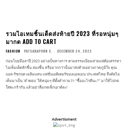
รวมไอเทมชิ้นเด็ดส่งท้ายปี 2023 ที่รอหนุ่มๆ
มากด ADD TO CART
FASHION
PATSARAPORN C.
-
DECEMBER 24, 2023
ก่อนโบยมือลาปี 2023 อย่างเป็นทางการ ตามธรรมเนียมสายแฟต้องสรรหา
ไอเท็มเด็ดสักชิ้น สองชิ้น หรือมากกว่านั้นมาส่งท้ายอย่างภาคภูมิใจ คุณ
แอล-รัชกฤต เฉลิมแสน แฟชั่นเอดิเตอร์ของแอลเมน ประเทศไทย จึงคัดไอ
เท็มมาเป็น 'คำตอบ' ให้หนุ่มๆ ที่ตั้งคำถามว่า "ซื้ออะไรดีนะ?" มาให้ไปกด
ใส่ตะกร้ากัน แล้วอย่าลืมกดเช็กเอาต์ละ!
Advertisment