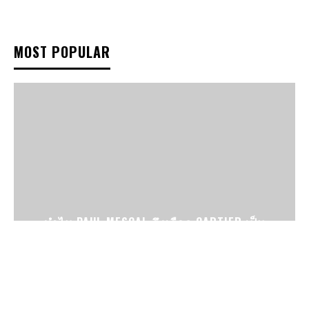
MOST POPULAR
ทำไม PAUL MESCAL ถึงเลือก CARTIER เป็น
นาฬิกาคู่กายบนพรมแดงเสมอ