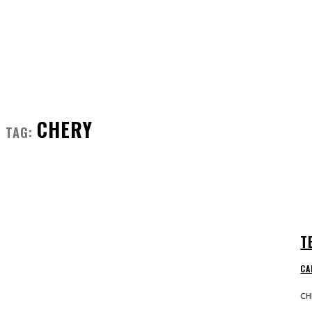
FRONT MAN
FASHION
GROOMING
CHERY
TAG:
T
CA
CH