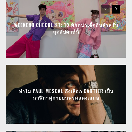
WEEKEND CHECKLIST: 10 พิกัดน่าเช็กอินสำหรับ
สุดสัปดาห์นี้
ทำไม PAUL MESCAL ถึงเลือก CARTIER เป็น
นาฬิกาคู่กายบนพรมแดงเสมอ