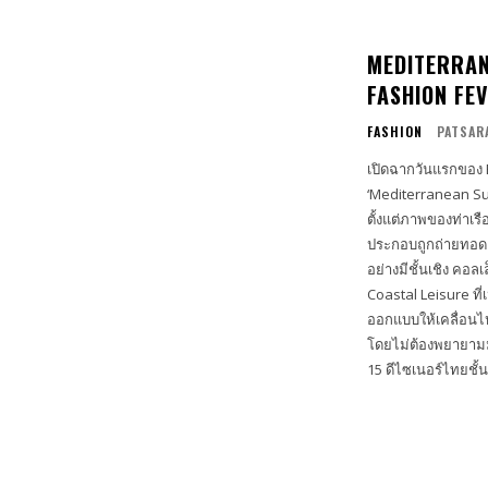
MEDITERRAN
FASHION FE
FASHION
PATSAR
เปิดฉากวันแรกของ E
‘Mediterranean Su
ตั้งแต่ภาพของท่าเร
ประกอบถูกถ่ายทอดออ
อย่างมีชั้นเชิง คอลเล็กชั่นในโชว์นี้โดดเด่นด้วยการตีความสไตล์ Day Time Promenade และ
Coastal Leisure ที
ออกแบบให้เคลื่อน
โดยไม่ต้องพยายามมากแต่ยังคงดู
15 ดีไซเนอร์ไทยชั้นน