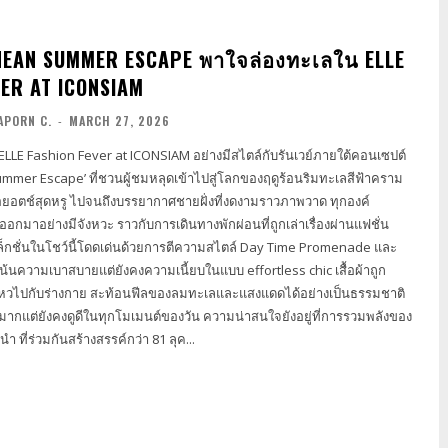
EAN SUMMER ESCAPE พาใจล่องทะเลใน ELLE
VER AT ICONSIAM
APORN C.
-
MARCH 27, 2026
LLE Fashion Fever at ICONSIAM อย่างมีสไตล์กับรันเวย์ภายใต้คอนเซปต์
mmer Escape’ ที่ชวนผู้ชมหลุดเข้าไปสู่โลกของฤดูร้อนริมทะเลสีฟ้าคราม
ือยอตช์สุดหรู ไปจนถึงบรรยากาศชายฝั่งที่งดงามราวภาพวาด ทุกองค์
กมาอย่างมีจังหวะ ราวกับการเดินทางพักผ่อนที่ถูกเล่าเรื่องผ่านแฟชั่น
่เน้นความเบาสบายแต่ยังคงความเนี้ยบในแบบ effortless chic เสื้อผ้าถูก
ไหวไปกับร่างกาย สะท้อนฟีลของลมทะเลและแสงแดดได้อย่างเป็นธรรมชาติ
ดีในทุกโมเมนต์ของวัน ความน่าสนใจยังอยู่ที่การรวมพลังของ
ำ ที่ร่วมกันสร้างสรรค์กว่า 81 ลุค...