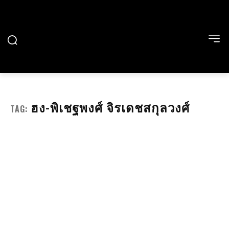
ฮง-พิเชฐพงศ์ จิรเดชสกุลวงศ์
TAG: