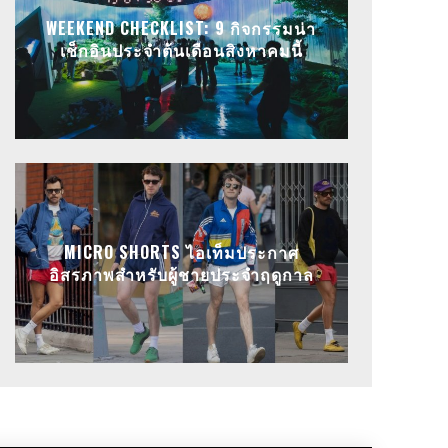
WEEKEND CHECKLIST: 9 กิจกรรมน่า
เช็กอินประจำต้นเดือนสิงหาคมนี้
MICRO SHORTS ไอเท็มประกาศ
อิสรภาพสำหรับผู้ชายประจำฤดูกาล