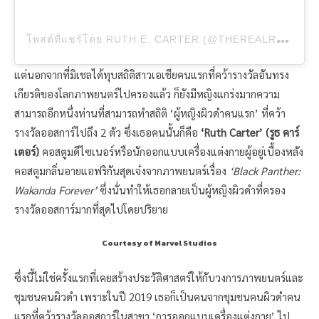
โ
พสต์ที่แชร์โดย RUTH E. CARTER (@THEREALRUTHECARTER)
แต่นอกจากที่มิเชลได้ทุบสถิติสาวเอเชียคนแรกที่คว้ารางวัลอันทรง
เกียรติของโลกภาพยนตร์ไปครองแล้ว ก็ยังมีหญิงแกร่งมากความ
สามารถอีกหนึ่งท่านที่สามารถทำสถิติ ‘ผู้หญิงผิวดำคนแรก’ ที่คว้า
รางวัลออสการ์ไปถึง 2 ตัว ซึ่งเธอคนนั้นก็คือ
‘Ruth Carter’ (รูธ คาร์
เตอร์)
คอสตูมดีไซเนอร์หรือนักออกแบบเครื่องแต่งกายผู้อยู่เบื้องหลัง
คอสตูมกลิ่นอายแอฟริกันสุดเจ๋งจากภาพยนตร์เรื่อง
‘Black Panther:
Wakanda Forever’
ซึ่งนั่นทำให้เธอกลายเป็นผู้หญิงผิวดำที่ครอง
รางวัลออสการ์มากที่สุดไปโดยปริยาย
Courtesy of Marvel Studios
ซึ่งนี้ไม่ใช่ครั้งแรกที่เคยสร้างประวัติศาสตร์ให้กับวงการภาพยนตร์และ
ชุมชนคนผิวดำ เพราะในปี 2019 เธอก็เป็นคนจากชุมชนคนผิวดำคน
แรกที่คว้ารางวัลออสการ์ในสาขา ‘การออกแบบเครื่องแต่งกาย’ ไป