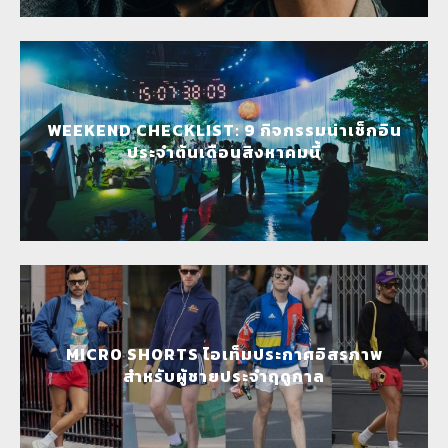
WEEKEND CHECKLIST: 9 กิจกรรมน่าเช็กอิน
ประจำต้นเดือนสิงหาคมนี้
MICRO SHORTS ไอเท็มประกาศอิสรภาพ
สำหรับผู้ชายประจำฤดูกาล