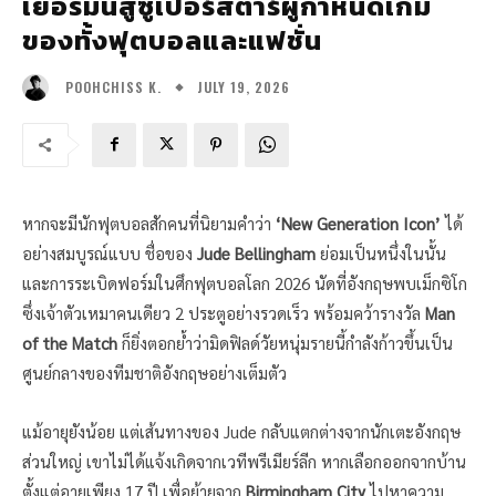
เยอรมันสู่ซูเปอร์สตาร์ผู้กำหนดเกม
ของทั้งฟุตบอลและแฟชั่น
JULY 19, 2026
POOHCHISS K.
หากจะมีนักฟุตบอลสักคนที่นิยามคำว่า
‘New Generation Icon’
ได้
อย่างสมบูรณ์แบบ ชื่อของ
Jude Bellingham
ย่อมเป็นหนึ่งในนั้น
และการระเบิดฟอร์มในศึกฟุตบอลโลก 2026 นัดที่อังกฤษพบเม็กซิโก
ซึ่งเจ้าตัวเหมาคนเดียว 2 ประตูอย่างรวดเร็ว พร้อมคว้ารางวัล
Man
of the Match
ก็ยิ่งตอกย้ำว่ามิดฟิลด์วัยหนุ่มรายนี้กำลังก้าวขึ้นเป็น
ศูนย์กลางของทีมชาติอังกฤษอย่างเต็มตัว
แม้อายุยังน้อย แต่เส้นทางของ Jude กลับแตกต่างจากนักเตะอังกฤษ
ส่วนใหญ่ เขาไม่ได้แจ้งเกิดจากเวทีพรีเมียร์ลีก หากเลือกออกจากบ้าน
ตั้งแต่อายุเพียง 17 ปี เพื่อย้ายจาก
Birmingham City
ไปหาความ