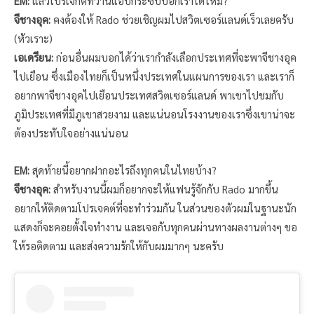
EM:
แล้วโปรเจกต์ที่ว่านี้แอบกระซิบบอกเราได้ไหม?
จีชางอุค:
คงต้องให้ Rado ช่วยเชิญผมไปสวิตเซอร์แลนด์เร็วเลยครับ
(หัวเราะ)
เอเดรียน:
ก่อนอื่นผมบอกได้ว่าเรากำลังเลือกประเทศที่จะพาจีชางอุค
ไปเยือน ซึ่งเมืองไทยก็เป็นหนึ่งประเทศในแผนการของเรา และเราก็
อยากพาจีชางอุคไปเยือนประเทศสวิตเซอร์แลนด์ พาเขาไปชมกับ
ภูมิประเทศที่มีภูเขาสวยงาม และแน่นอนโรงงานของเราซึ่งเขาน่าจะ
ต้องประทับใจอย่างแน่นอน
EM:
สุดท้ายนี้อยากฝากอะไรถึงทุกคนในไทยบ้าง?
จีชางอุค:
สำหรับงานนี้ผมก็อยากจะให้แฟนรู้จักกับ Rado มากขึ้น
อยากให้ติดตามโปรเจคต์ที่จะทำร่วมกัน ในส่วนของตัวผมในฐานะนัก
แสดงก็จะคอยตั้งใจทำงาน และเจอกับทุกคนผ่านทางผลงานต่างๆ ขอ
ให้รอติดตาม และส่งความรักให้กับผมมากๆ นะครับ