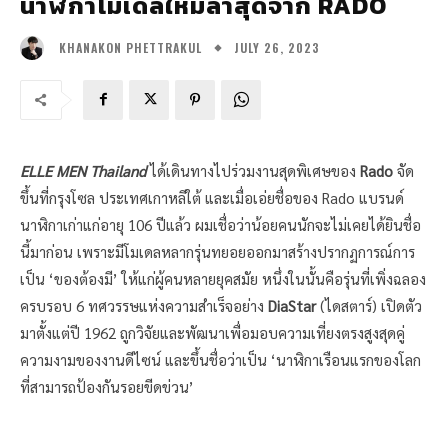
นาฬิกาโมเดลใหม่ล่าสุดจาก RADO
JULY 26, 2023
KHANAKON PHETTRAKUL
ELLE MEN Thailand
ได้เดินทางไปร่วมงานสุดพิเศษของ
Rado
จัด
ขึ้นที่กรุงโซล ประเทศเกาหลีใต้ และเมื่อเอ่ยชื่อของ Rado แบรนด์
นาฬิกาเก่าแก่อายุ 106 ปีแล้ว ผมเชื่อว่าน้อยคนนักจะไม่เคยได้ยินชื่อ
นี้มาก่อน เพราะมีโมเดลหลากรุ่นทยอยออกมาสร้างปรากฏการณ์การ
เป็น ‘ของต้องมี’ ให้แก่ผู้คนหลายยุคสมัย หนึ่งในนั้นคือรุ่นที่เพิ่งฉลอง
ครบรอบ 6 ทศวรรษแห่งความสำเร็จอย่าง
DiaStar
(ไดสตาร์) เปิดตัว
มาตั้งแต่ปี 1962 ถูกวิจัยและพัฒนาเพื่อมอบความเที่ยงตรงสูงสุดคู่
ความงามของงานดีไซน์ และขึ้นชื่อว่าเป็น ‘นาฬิกาเรือนแรกของโลก
ที่สามารถป้องกันรอยขีดข่วน’