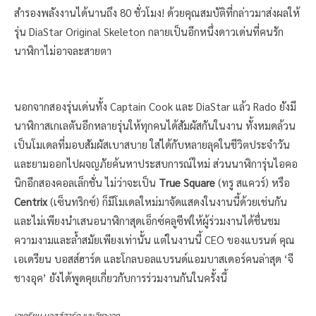
สำรองพลังงานได้นานถึง 80 ชั่วโมง! ด้วยคุณสมบัติที่กล่าวมาส่งผลให้
รุ่น DiaStar Original Skeleton กลายเป็นอีกหนึ่งดาวเด่นที่คนรัก
นาฬิกาไม่อาจละสายตา
นอกจากสองรุ่นเด่นทั้ง Captain Cook และ DiaStar แล้ว Rado ยังมี
นาฬิกาสเกเลตันอีกหลายรุ่นให้ทุกคนได้สัมผัสกันในงาน ทั้งหมดล้วน
เป็นโมเดลที่มอบสัมผัสเบาสบาย ใส่ได้กับหลายลุคในชีวิตประจำวัน
และยามออกไปผจญภัยค้นหาประสบการณ์ใหม่ ส่วนนาฬิการุ่นไอคอ
นิกอีกสองคอลเล็กชั่น ไม่ว่าจะเป็น
True Square
(ทรู สแควร์​) หรือ
Centrix
(เซ็นทริกซ์) ก็มีโมเดลใหม่มาจัดแสดงในงานนี้ด้วยเช่นกัน
และไม่เพียงนำเสนอนาฬิกาสุดเอ็กซ์คลูซีฟให้ผู้ร่วมงานได้ชื่นชม
ความงามและล้ำสมัยเพียงเท่านั้น แต่ในงานนี้ CEO ของแบรนด์ คุณ
เอเดรียน บอสส์ฮาร์ด และโกลบอลแบรนด์แอมบาสเดอร์คนล่าสุด ‘จี
ชางอุค’ ยังได้พูดคุยเกี่ยวกับการร่วมงานกันในครั้งนี้
เอเดรียน บอสส์ฮาร์ด และจีชางอุค