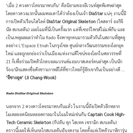
‘เมื่อ 2 ดวงดาวโคจรมาพบกัน’ คือนิยามของอีเวนท์สุดพิเศษล่าสุด
โดยดาวดวงแรกนั้นผมพอเดาได้ว่าต้องเป็นเจ้า
DiaStar
แน่ๆ งานนี้มี
การเปิดตัวเรือนไฮไลต์
DiaStar Original Skeleton
(ไดสตาร์ ออริจิ
นัล สเกเลตัน) เผยโฉมที่นี่เป็นครั้งแรก แต่ที่เซอร์ไพรส์ไม่แพ้กัน และ
เป็นเหตุผลผลว่าทำไม Rado จึงพาทุกคนมารวมตัวกันในสถานที่สุดคู
ลอย่าง L’Espace Etnah ในกรุงโซล ศูนย์กลางวัฒนธรรมของโลกยุค
ใหม่ และถูกยกย่องว่าเป็นเมืองแห่งงานดีไซน์ของโลกในศตวรรษที่
21 ก็เพื่อร่วมเปิดตัวโกลบอลแบรนด์แอมบาสเดอร์คนล่าสุด เป็นนัก
ร้อง/นักแสดงชื่อดังชาวเกาหลีใต้ที่ชาวไทยก็รู้จักเขากันเป็นอย่างดี …
‘จีชางอุค’ (Ji Chang-Wook)
Rado DiaStar Original Skeleton
นอกจาก 2 ดวงดาวโคจรมาพบกันแล้ว ในงานนี้ยังเปิดตัวอีกหลาก
โมเดลยอดนิยมตลอดกาลมาในโฉมใหม่เช่นกัน
Captain Cook High-
Tech Ceramic Skeleton
(กัปตัน คุก ไฮเทค เซรามิก สเกเลตัน)
คราวนี้เผยให้เห็นกลไกสเกเลตันอันงดงาม โดยตั้งแต่เปิดตัวนาฬิการุ่น