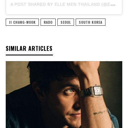
A
POST SHARED BY ELLE MEN THAILAND (@ELLEMENTHAILAND)
JI CHANG-WOOK
RADO
SEOUL
SOUTH KOREA
SIMILAR ARTICLES