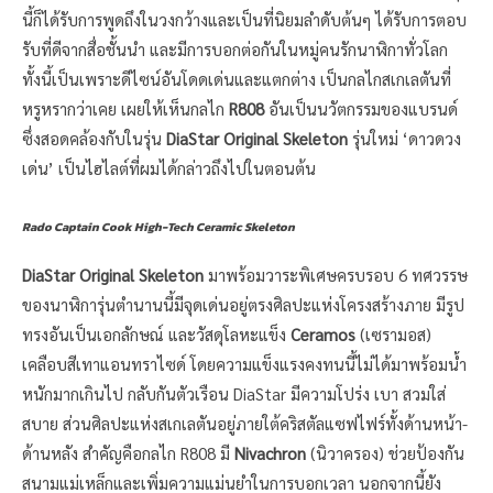
นี้ก็ได้รับการพูดถึงในวงกว้างและเป็นที่นิยมลำดับต้นๆ ได้รับการตอบ
รับที่ดีจากสื่อชั้นนำ และมีการบอกต่อกันในหมู่คนรักนาฬิกาทั่วโลก
ทั้งนี้เป็นเพราะดีไซน์อันโดดเด่นและแตกต่าง เป็นกลไกสเกเลตันที่
หรูหรากว่าเคย เผยให้เห็นกลไก
R808
อันเป็นนวัตกรรมของแบรนด์
ซึ่งสอดคล้องกับในรุ่น
DiaStar Original Skeleton
รุ่นใหม่ ‘ดาวดวง
เด่น’ เป็นไฮไลต์ที่ผมได้กล่าวถึงไปในตอนต้น
Rado Captain Cook High-Tech Ceramic Skeleton
DiaStar Original Skeleton
มาพร้อมวาระพิเศษครบรอบ 6 ทศวรรษ
ของนาฬิการุ่นตำนานนี้มีจุดเด่นอยู่ตรงศิลปะแห่งโครงสร้างภาย มีรูป
ทรงอันเป็นเอกลักษณ์ และวัสดุโลหะแข็ง
Ceramos
(เซรามอส)
เคลือบสีเทาแอนทราไซด์ โดยความแข็งแรงคงทนนี้ไม่ได้มาพร้อมน้ำ
หนักมากเกินไป กลับกันตัวเรือน DiaStar มีความโปร่ง เบา สวมใส่
สบาย ส่วนศิลปะแห่งสเกเลตันอยู่ภายใต้คริสตัลแซฟไฟร์ทั้งด้านหน้า-
ด้านหลัง สำคัญคือกลไก R808 มี
Nivachron
(นิวาครอง) ช่วยป้องกัน
สนามแม่เหล็กและเพิ่มความแม่นยำในการบอกเวลา นอกจากนี้ยัง