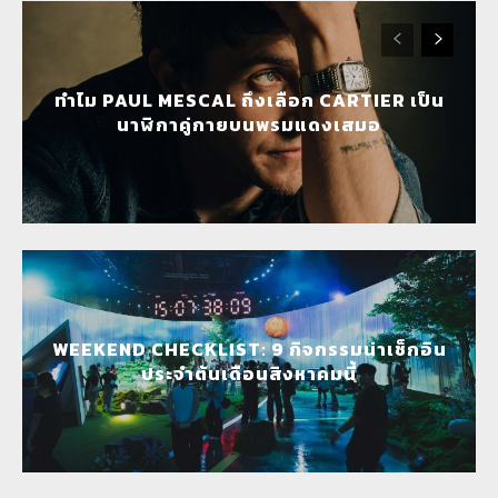
ทำไม PAUL MESCAL ถึงเลือก CARTIER เป็น
นาฬิกาคู่กายบนพรมแดงเสมอ
WEEKEND CHECKLIST: 9 กิจกรรมน่าเช็กอิน
ประจำต้นเดือนสิงหาคมนี้