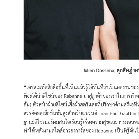
Julien Dossena, ศุภศิษฏ์ จ
“เดรสเมทัลลิกคือชิ้นที่เห็นแล้วรู้ได้ทันทีว่าเป็นผลงานข
ที่จะได้นำดีไซน์ของ Rabanne มาสู่ลูกค้าของเราในการทำค
สัน) หัวหน้าฝ่ายดีไซน์เสื้อผ้าสตรีและที่ปรึกษาด้านครีเอท
สรรค์คอลเล็กชั่นชั้นสูงสำหรับแบรนด์ Jean Paul Gaultier เม
ฐานะดีไซเนอร์ผมสนใจเรียนรู้เรื่องความสุขและการมอบพล
ทำให้พลังงานสไตล์อาวองการ์ดของ Rabanne เป็นที่รู้จักเป็น