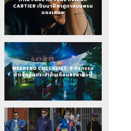
CARTIER เป็นนาฬิกาคู่กายบนพรม
แดงเสมอ
WEEKEND CHECKLIST: 9 กิจกรรม
น่าเช็กอินประจำต้นเดือนสิงหาคมนี้