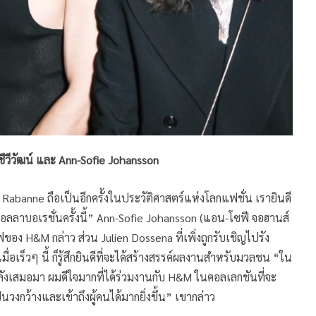
งชีวีวัฒน์ และ Ann-Sofie Johansson
อง Rabanne ถือเป็นอีกครั้งในประวัติศาสตร์แห่งโลกแฟชั่น เรายินดี
อลลาบอเรชั่นครั้งนี้” Ann-Sofie Johansson (แอน-โซฟี จอฮานส์
ีฟของ H&M กล่าว ส่วน Julien Dossena ที่เพิ่งถูกรับเชิญไปรัง
ื่อเร็วๆ นี้ ก็รู้สึกยินดีที่จะได้สร้างสรรค์ผลงานสำหรับมวลชน “ใน
ังเสมอมา ผมดีใจมากที่ได้ร่วมงานกับ H&M ในคอลเลกชันที่จะ
วงกว้างและเข้าถึงผู้คนได้มากยิ่งขึ้น” เขากล่าว