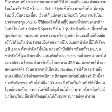
ปีครบรอบหนึ่ง ศตวรรษของแบรนด์นี้ก็ได้ร่วมเฉลิมฉลอง ด้วยผลงาน
ใหม่ในรหัส SKX หรือฉายา Suits Style ซึ่งก็ตรงตามชื่อที่นาฬิการุ่น
ใหม่นี้ เน้นความเนี้ยบ เรียบโก้ แต่คงความทันสมัย โดยการปรับโฉม
มาจากตระกูล SNZH5 ซีรีส์ยอดฮิตทั้งในญี่ปุ่นและทั่วโลกของนาฬิกา
ไลฟ์สไตล์อย่าง Seiko 5 Sports ซึ่งใน 2 รุ่นเปิดตัวครั้งแรกนี้มาพร้อม
จุดเด่นของการผสมผสานระหว่างนาฬิกาลุคสปอร์ตและสไตล์ทันสมัย
เข้าไว้ด้วยกัน ผ่านรายละเอียดของงานดีไซน์และหน้าปัดที่มีให้เลือก
2 สี 2 เฉด ทั้งหน้าปัดสีน้ำเงิน และหน้าปัดสีดำ พร้อมทั้งออกแบบ
หน้าปัดให้ดูลงตัวมากขึ้น และเสริมด้วยความสามารถในการอ่านค่าได้
อย่างชัดเจน โดยลงตัวมากับตัวเรือนขนาด 42.5 มม. และสายที่ทำจาก
สเตนเลสสตีล ส่วนกระจกหน้าปัดเป็น Hardlex ทรงโค้งและฝาหลัง
แบบเปลือยโปร่งด้วยกระจกใส นาฬิกาลุคสปอร์ตสไตล์เออร์เบินนี้คง
ประสิทธิภาพการกันน้ำได้ถึง 100 เมตร จึงนับเป็นอีกหนึ่งซีรีส์ที่ตอบ
โจทย์ความต้องการของไลฟ์สไตล์ยุคใหม่ได้อย่างครบครัน ชนิดที่ว่ามี
นาฬิกาเรือนเดียวก็พร้อมลุยไปได้กับทุกสถานการณ์สุดท้าทาย