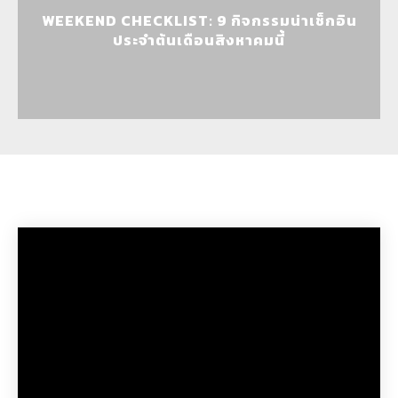
WEEKEND CHECKLIST: 9 กิจกรรมน่าเช็กอิน
ประจำต้นเดือนสิงหาคมนี้