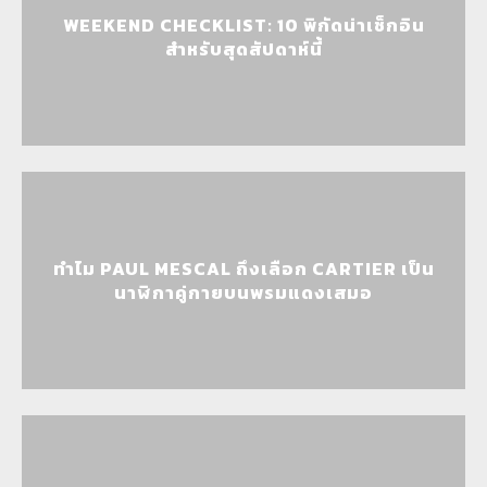
WEEKEND CHECKLIST: 10 พิกัดน่าเช็กอิน
สำหรับสุดสัปดาห์นี้
ทำไม PAUL MESCAL ถึงเลือก CARTIER เป็น
นาฬิกาคู่กายบนพรมแดงเสมอ