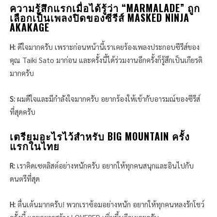
ความรู้สึกแรกเมื่อได้รู้ว่า “MARMALADE” ถูก
เลือกเป็นเพลงปิดของซีรีส์ MASKED NINJA
AKAKAGE
H:
ดีใจมากครับ เพราะก่อนหน้านี้เราเคยร้องเพลงประกอบซีรีส์ของ
คุณ Taiki Sato มาก่อน และครั้งนี้ได้ร่วมงานอีกครั้งก็รู้สึกเป็นเกียรติ
มากครับ
S:
ผมดีใจและมีกำลังใจมากครับ อยากร้องให้เข้ากับอารมณ์ของซีรีส์
ที่สุดครับ
เตรียมอะไรไว้สำหรับ BIG MOUNTAIN ครั้ง
แรกในไทย
R:
เราคิดเซตลิสต์อย่างหนักครับ อยากให้ทุกคนสนุกและอินไปกับ
ดนตรีที่สุด
H:
ตื่นเต้นมากครับ! พวกเราซ้อมอย่างหนัก อยากให้ทุกคนหลงรักโชว์