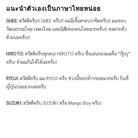
แนะนำตัวเองเป็นภาษาไทยหน่อย
GHEE:
สวัสดีครับ!! GHEE ครับ!! ผมมีเชื้อสายบราซิลครับ!! ผมชอบ
วัฒนธรรมไทย เพลงไทย และนิสัยของคนไทยมากครับ!! ขอฝากตัว
ด้วยนะครับ!!
HIROTO:
สวัสดีครับทุกคน! HIROTO ครับ! ชื่อเล่นของผมคือ “กุ๊กกุ”
ครับ! จำผมกันให้ได้นะครับ!
RYOJI:
สวัสดีครับ ผม RYOJI ครับ ช่วงนี้ชอบข้าวซอยมากครับ กินที่
ญี่ปุ่นบ่อยมากเลยครับ
SUZUKI:
สวัสดีครับ SUZUKI หรือ Mango Boy ครับ!