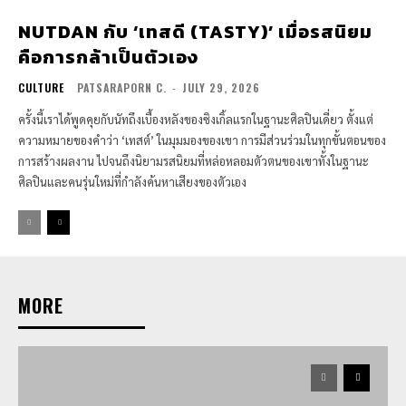
NUTDAN กับ ‘เทสดี (TASTY)’ เมื่อรสนิยม
คือการกล้าเป็นตัวเอง
CULTURE
PATSARAPORN C.
-
JULY 29, 2026
ครั้งนี้เราได้พูดคุยกับนัทถึงเบื้องหลังของซิงเกิ้ลแรกในฐานะศิลปินเดี่ยว ตั้งแต่
ความหมายของคำว่า ‘เทสต์’ ในมุมมองของเขา การมีส่วนร่วมในทุกขั้นตอนของ
การสร้างผลงาน ไปจนถึงนิยามรสนิยมที่หล่อหลอมตัวตนของเขาทั้งในฐานะ
ศิลปินและคนรุ่นใหม่ที่กำลังค้นหาเสียงของตัวเอง
MORE