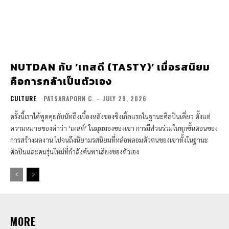
NUTDAN กับ ‘เทสดี (TASTY)’ เมื่อรสนิยม
คือการกล้าเป็นตัวเอง
CULTURE
PATSARAPORN C.
-
JULY 29, 2026
ครั้งนี้เราได้พูดคุยกับนัทถึงเบื้องหลังของซิงเกิ้ลแรกในฐานะศิลปินเดี่ยว ตั้งแต่
ความหมายของคำว่า ‘เทสต์’ ในมุมมองของเขา การมีส่วนร่วมในทุกขั้นตอนของ
การสร้างผลงาน ไปจนถึงนิยามรสนิยมที่หล่อหลอมตัวตนของเขาทั้งในฐานะ
ศิลปินและคนรุ่นใหม่ที่กำลังค้นหาเสียงของตัวเอง
MORE