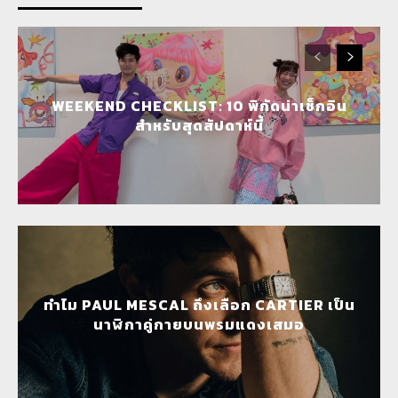
WEEKEND CHECKLIST: 10 พิกัดน่าเช็กอิน
สำหรับสุดสัปดาห์นี้
ทำไม PAUL MESCAL ถึงเลือก CARTIER เป็น
นาฬิกาคู่กายบนพรมแดงเสมอ