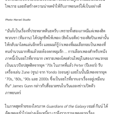
ไพเราะ และยังสร้างความน่าจดจำให้กับภาพยนตร์ได้เป็นอย่างดี
Photo: Marvel Studio
“มันก็เป็นเรื่องที่ประหลาดดีนะครับ เพราะทั้งสองภาคมีแต่เพลงฮิต
พวกเขา (ทีมงาน) ได้ปลุกชีพให้เพลง (ฮิตในอดีต) ของศิลปินเหล่านั้น
ให้กลับมาโลดแล่นอีกครั้ง และผมก็รู้ว่าเพลงที่ผมเลือกจะเป็นเพลงที่
คนจำนวนมากฟังแล้วจะต้องตกหลุมรัก … การเลือกเพลงสำหรับหนัง
ภาคนี้เป็นอะไรที่ยากมาก เพราะเพลงโดยส่วนใหญ่ในสองภาคแรกจะ
เป็นแนวป๊อปสุดฮิตจากยุค ’70s ในภาคที่แล้ว Peter (ปีเตอร์) รับ
เครื่องเล่น Zune (ซูน) จาก Yondo (ยอนดู) และในนั้นมีเพลงจากยุค
’70s, ’80s, ’90s และ 2000s ซึ่งเป็นอะไรที่ยากเอาเรื่องอยู่เหมือน
กัน” James Gunn กล่าวกับสื่อมวลชนในวันแถลงข่าวเปิดตัว
ภาพยนตร์
ในภาคสุดท้ายของไตรภาค
Guardians of the Galaxy
เจมส์ กันน์ ได้
อัดเพลงเข้าไปอย่างเต็มเหนี่ยว เราจึงรวบรวมเพลงจากเรื่อง