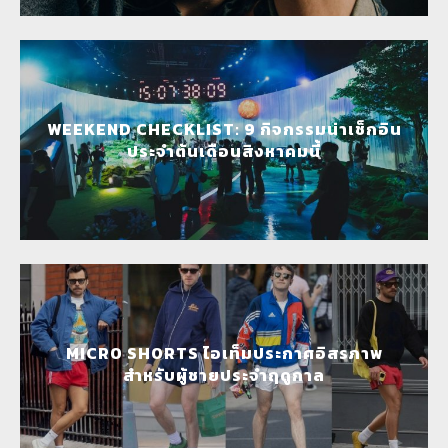
WEEKEND CHECKLIST: 9 กิจกรรมน่าเช็กอิน
ประจำต้นเดือนสิงหาคมนี้
MICRO SHORTS ไอเท็มประกาศอิสรภาพ
สำหรับผู้ชายประจำฤดูกาล