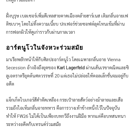
ฝั่งบุรุษ เบลเซอร์เพิ่มดีเทลสายคาดเฉียงคล้ายฮาร์เนส เติมกลิ่นอายเฟ
ติชเบาๆ โดยไม่ทิ้งความเนี้ยบ ปกเฟอร์ช่วยซอฟต์ลุคโทนเข้มที่ผ่าน
การฟอกผิวให้ดูเก่าราวกับผ่านกาลเวลา
อาร์ตนูโวในจังหวะร่วมสมัย
มาเรียพยักหน้าให้กับศิลปะอาร์ตนูโว โดยเฉพาะกลิ่นอาย Vienna
Secession อ้างอิงถึงยุคของ
Karl Lagerfeld
ผ่านเส้นเรขาคณิตและซิ
ลูเอตราตรียุคต้นศตวรรษที่ 20 แต่เธอไม่ปล่อยให้คอลเล็กชั่นจมอยู่กับ
อดีต
แจ็กเก็ตไบเกอร์สีดำตัดเหลือง กระเป๋าลายสัตว์อย่างม้าลายและเสือ
รวมถึงไอเท็มกลิ่นอายทหาร คือการวางเท้าข้างหนึ่งไว้ในปัจจุบัน
ทำให้ FW26 ไม่ได้เป็นเพียงบทกวีถึงงานฝีมือ หากแต่คือบทสนทนา
ระหว่างอดีตกับเทรนด์ร่วมสมัย