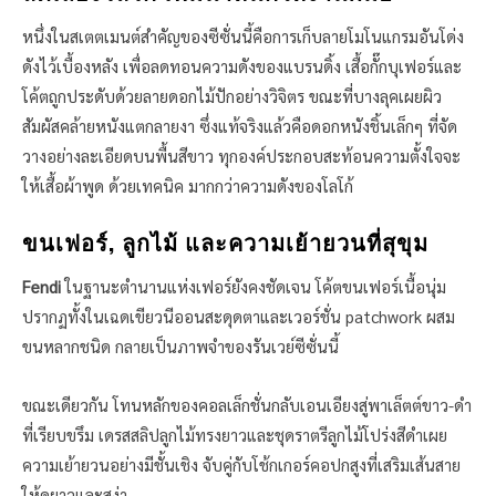
หนึ่งในสเตตเมนต์สำคัญของซีซั่นนี้คือการเก็บลายโมโนแกรมอันโด่ง
ดังไว้เบื้องหลัง เพื่อลดทอนความดังของแบรนดิ้ง เสื้อกั๊กบุเฟอร์และ
โค้ตถูกประดับด้วยลายดอกไม้ปักอย่างวิจิตร ขณะที่บางลุคเผยผิว
สัมผัสคล้ายหนังแตกลายงา ซึ่งแท้จริงแล้วคือดอกหนังชิ้นเล็กๆ ที่จัด
วางอย่างละเอียดบนพื้นสีขาว ทุกองค์ประกอบสะท้อนความตั้งใจจะ
ให้เสื้อผ้าพูด ด้วยเทคนิค มากกว่าความดังของโลโก้
ขนเฟอร์, ลูกไม้ และความเย้ายวนที่สุขุม
Fendi
ในฐานะตำนานแห่งเฟอร์ยังคงชัดเจน โค้ตขนเฟอร์เนื้อนุ่ม
ปรากฏทั้งในเฉดเขียวนีออนสะดุดตาและเวอร์ชั่น patchwork ผสม
ขนหลากชนิด กลายเป็นภาพจำของรันเวย์ซีซั่นนี้
ขณะเดียวกัน โทนหลักของคอลเล็กชั่นกลับเอนเอียงสู่พาเล็ตต์ขาว-ดำ
ที่เรียบขรึม เดรสสลิปลูกไม้ทรงยาวและชุดราตรีลูกไม้โปร่งสีดำเผย
ความเย้ายวนอย่างมีชั้นเชิง จับคู่กับโช้กเกอร์คอปกสูงที่เสริมเส้นสาย
ให้ดูยาวและสง่า