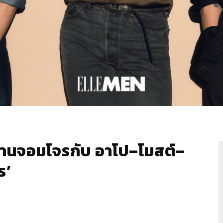
นจอมโจรกับ อาโป–โมสต์–
ร’