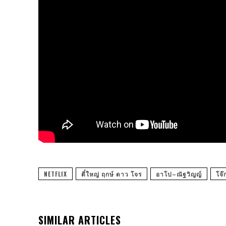
NETFLIX
ตี๋ใหญ่ ฤกษ์ ดาว โจร
อาโป–ณัฐวิญญ์
โจ๊
SIMILAR ARTICLES