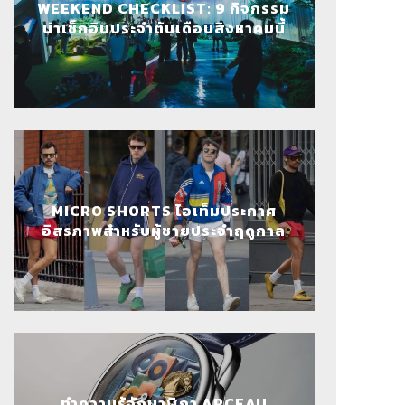
WEEKEND CHECKLIST: 9 กิจกรรม
น่าเช็กอินประจำต้นเดือนสิงหาคมนี้
MICRO SHORTS ไอเท็มประกาศ
อิสรภาพสำหรับผู้ชายประจำฤดูกาล
ทำความรู้จักนาฬิกา ARCEAU