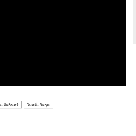
ก–อัครินทร์
โมสต์–วิศรุต