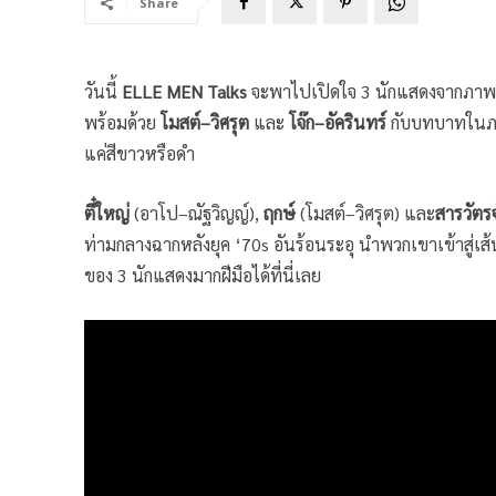
Share
วันนี้
ELLE MEN Talks
จะพาไปเปิดใจ 3 นักแสดงจากภาพย
พร้อมด้วย
โมสต์–วิศรุต
และ
โจ๊ก–อัครินทร์
กับบทบาทในภาพย
แค่สีขาวหรือดำ
ตี๋ใหญ่
(อาโป–ณัฐวิญญ์),
ฤกษ์
(โมสต์–วิศรุต) และ
สารวัตรจ
ท่ามกลางฉากหลังยุค ‘70s อันร้อนระอุ นำพวกเขาเข้าสู่เส้
ของ 3 นักแสดงมากฝีมือได้ที่นี่เลย