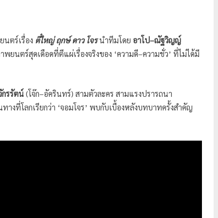
นตร์เรื่อง
ตี๋ใหญ่ ฤกษ์ ดาว โจร
นำทีมโดย
อาโป–ณัฐวิญญ์
นตร์สุดเดือดที่ตีแผ่เรื่องจริงของ ‘ความดี–ความชั่ว’ ที่ไม่ได้มี
ักรรัตน์
(โจ๊ก–อัครินทร์) สามตัวละคร สามแรงปรารถนา
นทางที่โลกเรียกว่า ‘จอมโจร’ พบกับเบื้องหลังบทบาทครั้งสำคัญ