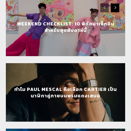
WEEKEND CHECKLIST: 10 พิกัดน่าเช็กอิน
สำหรับสุดสัปดาห์นี้
ทำไม PAUL MESCAL ถึงเลือก CARTIER เป็น
นาฬิกาคู่กายบนพรมแดงเสมอ