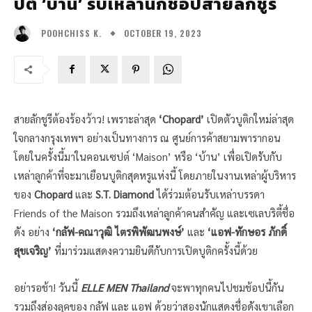
ปต์ ‘บ้าน’ รับเหล่านักช้อปสายลักชูรี
OCTOBER 19, 2023
POOHCHISS K.
สายลักชูรีต้องร้องว้าว! เพราะล่าสุด
‘Chopard’
เปิดตัวบูติกใหม่ล่าสุด
ใจกลางกรุงเทพฯ อย่างเป็นทางการ ณ ศูนย์การค้าสยามพารากอน
โดยในครั้งนี้มาในคอนเซปต์ ‘Maison’ หรือ
‘บ้าน’ เพื่อเปิดรับกับ
เหล่าลูกค้าที่จะมาเยือนบูติกสุดหรูแห่งนี้ โดยภายในงานเหล่าผู้บริหาร
ของ
Chopard
และ
S.T. Diamond
ได้ร่วมต้อนรับเหล่าบรรดา
Friends of the Maison รวมถึงเหล่าลูกค้าคนสำคัญ และเซเลบริตี้ชื่อ
ดัง อย่าง
‘กลัฟ-คณาวุฒิ ไตรพิพัฒนพงษ์’
และ
‘แอฟ-ทักษอร ภักดิ์
สุขเจริญ’
ที่มาร่วมแสดงความยินดีกับการเปิดบูติกครั้งนี้ด้วย
อย่ารอช้า! วันนี้
ELLE MEN Thailand
จะพาทุกคนไปชมช้อปนี้กัน
รวมถึงส่องลุคของ กลัฟ และ แอฟ ด้วยว่าสองนักแสดงชื่อดังเขาเลือก