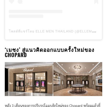
โ
พสต์ที่แชร์โดย ELLE MEN THAILAND (@ELLEMENTHAILAND)
‘เมซง’ สู่แนวคิดออกแบบครั้งใหม่ของ
CHOPARD
หลัง 3 เดือนของการปรับรูปโฉมบูติกใหม่ของ Chopard พร้อมแล้วที่