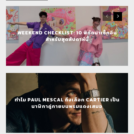
WEEKEND CHECKLIST: 10 พิกัดน่าเช็กอิน
สำหรับสุดสัปดาห์นี้
ทำไม PAUL MESCAL ถึงเลือก CARTIER เป็น
นาฬิกาคู่กายบนพรมแดงเสมอ