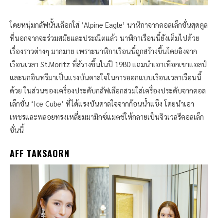
โดยหนุ่มกลัฟนั้นเลือกใส่ ‘Alpine Eagle’ นาฬิกาจากคอลเล็กชั่นสุดคูล
ที่นอกจากจะร่วมสมัยและประณีตแล้ว นาฬิกาเรือนนี้ยังเต็มไปด้วย
เรื่องราวต่างๆ มากมาย เพราะนาฬิกาเรือนนี้ถูกสร้างขึ้นโดยอิงจาก
เรือนเวลา St.Moritz ที่ส้รางขึ้นในปี 1980 แถมนำเอาเทือกเขาแอลป์
และนกอินทรีมาเป็นแรงบันดาลใจในการออกแบบเรือนเวลาเรือนนี้
ด้วย ในส่วนของเครื่องประดับกลัฟเลือกสวมใส่เครื่องประดับจากคอล
เล็กชั่น ‘Ice Cube’ ที่ได้แรงบันดาลใจจากก้อนน้ำแข็ง โดยนำเอา
เพชรและพลอยทรงเหลี่ยมมามิกซ์แมตช์ให้กลายเป็นจิวเวลรีคอลเล็ก
ชั่นนี้
AFF TAKSAORN