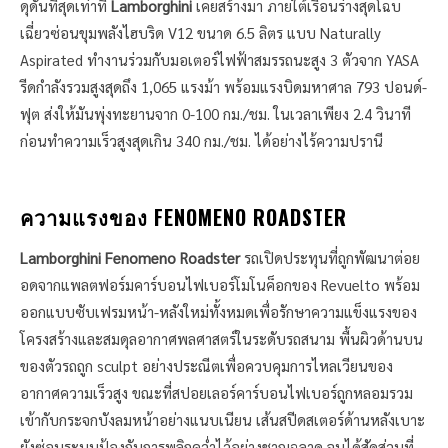
ดุดันที่สุดเท่าที่
Lamborghini
เคยสร้างมา ภายใต้เรือนร่างสุดโฉบ
เฉี่ยวซ่อนขุมพลังไฮบริด V12 ขนาด 6.5 ลิตร แบบ Naturally
Aspirated ทำงานร่วมกับมอเตอร์ไฟฟ้าสมรรถนะสูง 3 ตัวจาก YASA
รีดกำลังรวมสูงสุดถึง 1,065 แรงม้า พร้อมแรงบิดมหาศาล 793 ปอนด์-
ฟุต ส่งให้มันพุ่งทะยานจาก 0-100 กม./ชม. ในเวลาเพียง 2.4 วินาที
ก่อนทำความเร็วสูงสุดเกิน 340 กม./ชม. ได้อย่างไร้ความปรานี
ความแรงของ FENOMENO ROADSTER
Lamborghini Fenomeno Roadster
รถเปิดประทุนที่ถูกพัฒนาต่อย
อดจากแพลตฟอร์มคาร์บอนไฟเบอร์โมโนค็อกของ Revuelto พร้อม
ออกแบบซับเฟรมหน้า-หลังใหม่ทั้งหมดเพื่อรักษาความแข็งแรงของ
โครงสร้างและสมดุลอากาศพลศาสตร์ในระดับรถสนาม พื้นผิวด้านบน
ของตัวรถถูก sculpt อย่างประณีตเพื่อควบคุมการไหลเวียนของ
อากาศความเร็วสูง ขณะที่สปอยเลอร์คาร์บอนไฟเบอร์ถูกหลอมรวม
เข้ากับกระจกบังลมหน้าอย่างแนบเนียน เส้นสปีดสเตอร์ด้านหลังเบาะ
ยังซ่อนระบบป้องกันการพลิกคว่ำไว้อย่างชาญฉลาด จนได้สัดส่วนที่