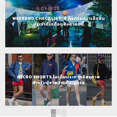
WEEKEND CHECKLIST: 9 กิจกรรมน่าเช็กอิน
ประจำต้นเดือนสิงหาคมนี้
MICRO SHORTS ไอเท็มประกาศอิสรภาพ
สำหรับผู้ชายประจำฤดูกาล