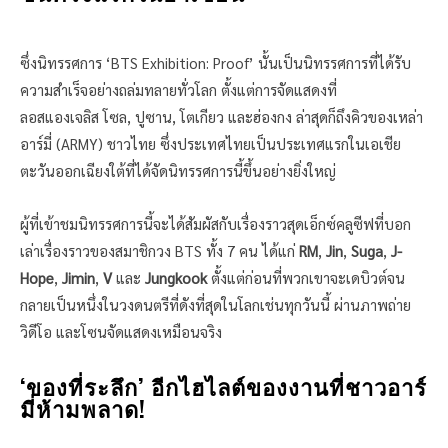
ซึ่งนิทรรศการ ‘BTS Exhibition: Proof’ นั้นเป็นนิทรรศการที่ได้รับ
ความสำเร็จอย่างถล่มทลายทั่วโลก ตั้งแต่การจัดแสดงที่
ลอสแองเจลิส โซล, ปูซาน, โตเกียว และฮ่องกง​ ล่าสุดก็ถึงคิวของเหล่า
อาร์มี่ (ARMY) ชาวไทย ซึ่งประเทศไทยเป็นประเทศแรกในเอเชีย
ตะวันออกเฉียงใต้ที่ได้จัดนิทรรศการนี้ขึ้นอย่างยิ่งใหญ่
ผู้ที่เข้าชมนิทรรศการนี้จะได้สัมผัสกับเรื่องราวสุดเอ็กซ์คลูซีฟที่บอก
เล่าเรื่องราวของสมาชิกวง BTS ทั้ง 7 คน ได้แก่
RM
,
Jin
,
Suga
,
J-
Hope
,
Jimin
,
V
และ
Jungkook
ตั้งแต่ก่อนที่พวกเขาจะเดบิวต์จน
กลายเป็นหนึ่งในวงดนตรีที่ดังที่สุดในโลกเช่นทุกวันนี้ ผ่านภาพถ่าย
วิดีโอ และโซนจัดแสดงเหมือนจริง
‘ของที่ระลึก’ อีกไฮไลต์ของงานที่ชาวอาร์
มี่ห้ามพลาด!