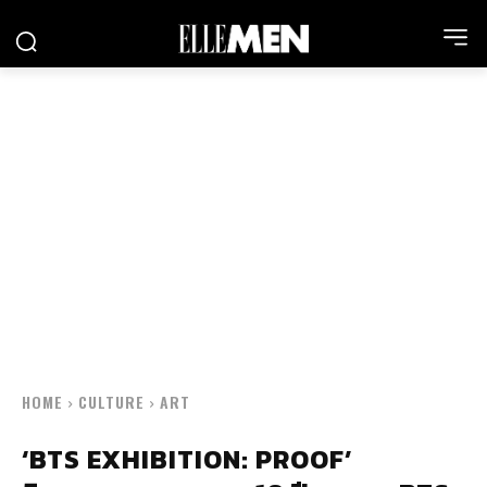
HOME
CULTURE
ART
‘BTS EXHIBITION: PROOF’