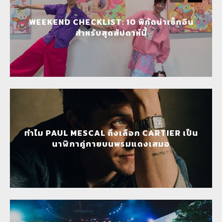
WEEKEND CHECKLIST: 10 พิกัดน่าเช็กอิน
สำหรับสุดสัปดาห์นี้
ทำไม PAUL MESCAL ถึงเลือก CARTIER เป็น
นาฬิกาคู่กายบนพรมแดงเสมอ