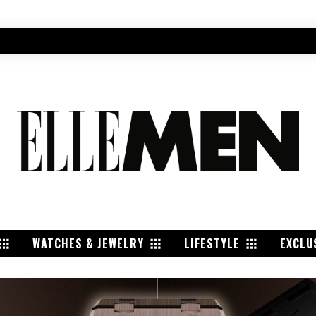
WATCHES & JEWELRY
LIFESTYLE
EXCLU