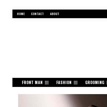
HOME
CONTACT
ABOUT
FRONT MAN
FASHION
GROOMING