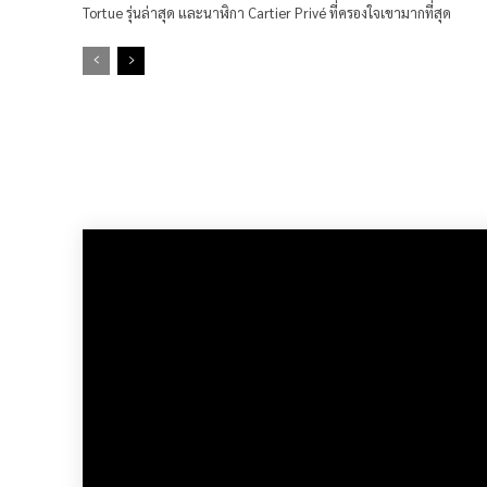
Tortue รุ่นล่าสุด และนาฬิกา Cartier Privé ที่ครองใจเขามากที่สุด