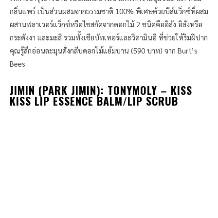
กลิ่นแพร์ เป็นส่วนผสมจากธรรมชาติ 100% พิเศษด้วยบีส์แว็กซ์ที่ผสม
ผสานฟลาเวอร์แว็กซ์หรือไขสกัดจากดอกไม้ 2 ชนิดคืออิลัง อิลังหรือ
กระดังงา และมะลิ รวมทั้งเชียบัทเทอร์และวิตามินอี ที่ช่วยให้ริมฝีปาก
คุณรู้สึกอ่อนละมุนดั่งกลีบดอกไม้แย้มบาน (590 บาท) จาก Burt’s
Bees
JIMIN (PARK JIMIN): TONYMOLY – KISS
KISS LIP ESSENCE BALM/LIP SCRUB