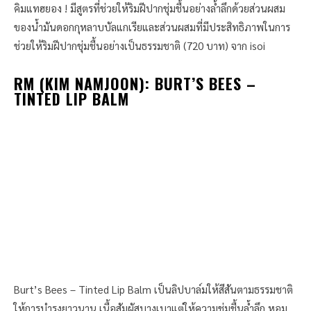
คิมแทฮยอง​ ! มีสูตรที่ช่วยให้ริมฝีปากชุ่มชื้นอย่างล้ำลึกด้วยส่วนผสม
ของน้ำมันดอกกุหลาบบัลแกเรียและส่วนผสมที่มีประสิทธิภาพในการ
ช่วยให้ริมฝีปากชุ่มชื้นอย่างเป็นธรรมชาติ (720 บาท) จาก isoi
RM (KIM NAMJOON): BURT’S BEES –
TINTED LIP BALM
Burt’s Bees – Tinted Lip Balm เป็นลิปบาล์มให้สีสันตามธรรมชาติ
ให้การบำรุงยาวนาน เนื้อสัมผัสบางเบาแต่ให้ความชุ่มชื้นล้ำลึก หอม