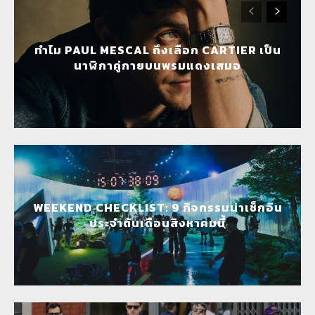
ทำไม PAUL MESCAL ถึงเลือก CARTIER เป็น
นาฬิกาคู่กายบนพรมแดงเสมอ
WEEKEND CHECKLIST: 9 กิจกรรมน่าเช็กอิน
ประจำต้นเดือนสิงหาคมนี้