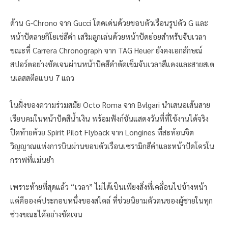
ด้าน G-Chrono จาก Gucci โดดเด่นด้วยขอบตัวเรือนรูปตัว G และ
หน้าปัดลายกิโยเช่สีดำ เสริมลูกเล่นด้วยหน้าปัดย่อยสำหรับจับเวลา
ขณะที่ Carrera Chronograph จาก TAG Heuer ยังคงเอกลักษณ์
สปอร์ตอย่างชัดเจนผ่านหน้าปัดสีดำตัดเข็มจับเวลาสีแดงและสายสเต
นเลสสตีลแบบ 7 แถว
ในฝั่งของความร่วมสมัย Octo Roma จาก Bvlgari นำเสนอเส้นสาย
เรียบคมในหน้าปัดสีน้ำเงิน พร้อมฟังก์ชันแสดงวันที่ที่ใช้งานได้จริง
ปิดท้ายด้วย Spirit Pilot Flyback จาก Longines ที่สะท้อนจิต
วิญญาณแห่งการบินผ่านขอบตัวเรือนเซรามิกสีดำและหน้าปัดโครโน
กราฟที่แม่นยำ
เพราะท้ายที่สุดแล้ว “เวลา” ไม่ได้เป็นเพียงสิ่งที่เคลื่อนไปข้างหน้า
แต่คือองค์ประกอบหนึ่งของสไตล์ ที่ช่วยนิยามตัวตนของผู้ชายในทุก
ช่วงขณะได้อย่างชัดเจน