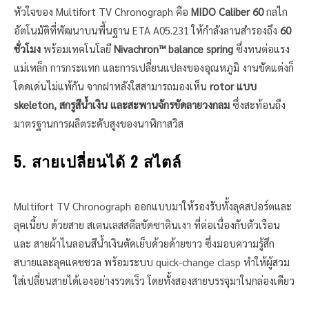
หัวใจของ Multifort TV Chronograph คือ
MIDO Caliber 60
กลไก
อัตโนมัติที่พัฒนาบนพื้นฐาน ETA A05.231 ให้กำลังลานสำรองถึง
60
ชั่วโมง
พร้อมเทคโนโลยี
Nivachron™ balance spring
ซึ่งทนต่อแรง
แม่เหล็ก การกระแทก และการเปลี่ยนแปลงของอุณหภูมิ งานขัดแต่งก็
โดดเด่นไม่แพ้กัน จากฝาหลังใสสามารถมองเห็น
rotor แบบ
skeleton, สกรูสีน้ำเงิน และสะพานจักรขัดลายวงกลม
ซึ่งสะท้อนถึง
มาตรฐานการผลิตระดับสูงของนาฬิกาสวิส
5. สายเปลี่ยนได้ 2 สไตล์
Multifort TV Chronograph ออกแบบมาให้รองรับทั้งลุคสปอร์ตและ
ลุคเนี้ยบ ด้วยสาย สเตนเลสสตีลขัดซาตินเงา ที่ต่อเนื่องกับตัวเรือน
และ สายผ้าไนลอนสีน้ำเงินตัดเย็บด้วยด้ายขาว ซึ่งมอบความรู้สึก
สบายและลุคแคชชวล พร้อมระบบ quick-change clasp ทำให้ผู้สวม
ใส่เปลี่ยนสายได้เองอย่างรวดเร็ว โดยทั้งสองสายบรรจุมาในกล่องเดียว