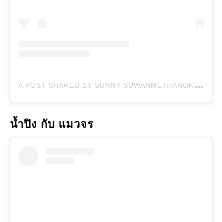
A
POST SHARED BY SUNNY SUWANMETHANONT (@SUNNY_SUWANMETHANONT)
น้ำปิง กับ แมวจร