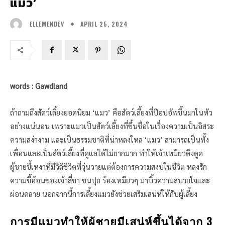
แมว’
APRIL 25, 2024
ELLEMENDEV
words : Gawdland
ถ้าถามถึงสัตว์เลี้ยงยอดนิยม ‘แมว’ คือสัตว์เลี้ยงที่ป๊อปอัพขึ้นมาในหัว
อย่างแน่นอน เพราะแมวเป็นสัตว์เลี้ยงที่ขึ้นชื่อในเรื่องความเป็นอิสระ
ความสง่างาม และเป็นธรรมชาติที่น่าหลงใหล ‘แมว’ สามารถเป็นทั้ง
เพื่อนและเป็นสัตว์เลี้ยงที่ดูแลได้ไม่ยากมาก ทำให้เจ้าเหมียวดึงดูด
ผู้ชายขี้เหงาที่มีวิถีชีวิตที่วุ่นวายแต่ต้องการความสงบในชีวิต หลงรัก
ความขี้อ้อนของเจ้าสี่ขา ขนปุย ร้องเหมียวๆ มาบิ้วความสบายใจและ
ผ่อนคลาย นอกจากนี้การเลี้ยงแมวยังช่วยเสริมเสน่ห์ให้กับผู้เลี้ยง
การมีแมวทำให้ผู้ชายมีเสน่ห์ขึ้นได้จาก 3