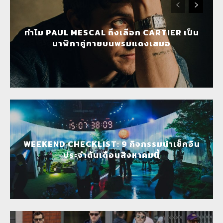
ทำไม PAUL MESCAL ถึงเลือก CARTIER เป็น
นาฬิกาคู่กายบนพรมแดงเสมอ
WEEKEND CHECKLIST: 9 กิจกรรมน่าเช็กอิน
ประจำต้นเดือนสิงหาคมนี้