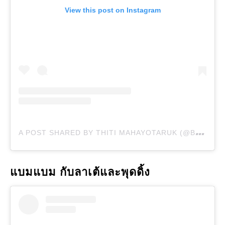
View this post on Instagram
A
POST SHARED BY THITI MAHAYOTARUK (@BANK_THITI)
แบมแบม กับลาเต้และพุดดิ้ง